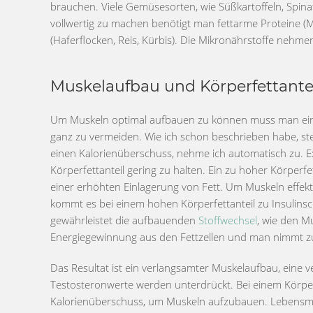
brauchen. Viele Gemüsesorten, wie Süßkartoffeln, Spina
vollwertig zu machen benötigt man fettarme Proteine (
(Haferflocken, Reis, Kürbis). Die Mikronährstoffe nehme
Muskelaufbau und Körperfettante
Um Muskeln optimal aufbauen zu können muss man einen 
ganz zu vermeiden. Wie ich schon beschrieben habe, ste
einen Kalorienüberschuss, nehme ich automatisch zu. 
Körperfettanteil gering zu halten. Ein zu hoher Körperf
einer erhöhten Einlagerung von Fett. Um Muskeln effe
kommt es bei einem hohen Körperfettanteil zu Insulinsc
gewährleistet die aufbauenden
Stoffwechsel
, wie den Mu
Energiegewinnung aus den Fettzellen und man nimmt z
Das Resultat ist ein verlangsamter Muskelaufbau, eine v
Testosteronwerte werden unterdrückt. Bei einem Körpe
Kalorienüberschuss, um Muskeln aufzubauen. Lebensmitt