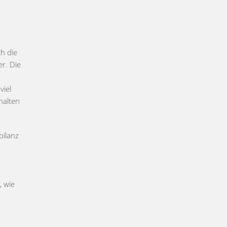
h die
er. Die
viel
halten
bilanz
, wie