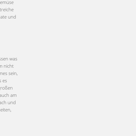
 Gemüse
treiche
rate und
essen was
m nicht
mes sein,
s es
 großen
rauch am
nach und
eiten,