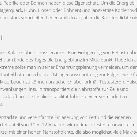
t, Paprika oder Bohnen haben diese Eigenschaft. Um die Energiebi
Magerquark, Huhn, Linsen oder Bohnen) und langkettige Kohlenhyd
n bei stark verarbeiten Lebensmitteln ab, aber die Kaloriendichte n
il
Kalorienüberschuss erzielen. Eine Einlagerung von Fett ist dabei
ht am Ende des Tages die Energiebilanz im Mittelpunkt. Habe ich a
Extreme sollte man in seiner Ernährungsplanung vermeiden, um de
ettanteil hat eine erhöhte Östrogenausschüttung zur Folge. Diese f
ktiv aufbauen zu können brauche ich aber primär Testosteron. Au
hwankungen. Insulin transportiert die Nährstoffe zur Zelle und
skelaufbau. Die Insulininstabilität führt zu einer verminderten
u.
erstärkte und vereinfachte Einlagerung von Fett und die eigenen
rfettanteil von 10% -12% haben wir optimale Testosteronwerte im
el mit einer hohen Nähstoffdichte, die also möglichst viele Makro