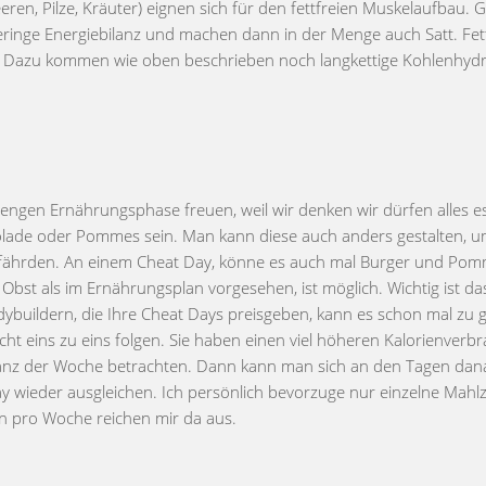
eren, Pilze, Kräuter) eignen sich für den fettfreien Muskelaufbau.
eringe Energiebilanz und machen dann in der Menge auch Satt. Fet
. Dazu kommen wie oben beschrieben noch langkettige Kohlenhyd
strengen Ernährungsphase freuen, weil wir denken wir dürfen alles 
olade oder Pommes sein. Man kann diese auch anders gestalten, u
fährden. An einem Cheat Day, könne es auch mal Burger und Pom
st als im Ernährungsplan vorgesehen, ist möglich. Wichtig ist da
odybuildern, die Ihre Cheat Days preisgeben, kann es schon mal zu
ht eins zu eins folgen. Sie haben einen viel höheren Kalorienverb
bilanz der Woche betrachten. Dann kann man sich an den Tagen da
y wieder ausgleichen. Ich persönlich bevorzuge nur einzelne Mahlz
en pro Woche reichen mir da aus.