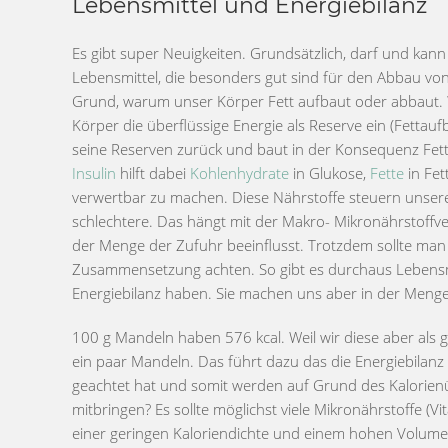
Lebensmittel und Energiebilanz
Es gibt super Neuigkeiten. Grundsätzlich, darf und kan
Lebensmittel, die besonders gut sind für den Abbau von
Grund, warum unser Körper Fett aufbaut oder abbaut. W
Körper die überflüssige Energie als Reserve ein (Fettauf
seine Reserven zurück und baut in der Konsequenz Fett a
Insulin
hilft dabei
Kohlenhydrate
in Glukose,
Fette
in Fet
verwertbar zu machen. Diese Nährstoffe steuern unser
schlechtere. Das hängt mit der Makro- Mikronährstoffv
der Menge der Zufuhr beeinflusst. Trotzdem sollte ma
Zusammensetzung achten. So gibt es durchaus Lebensmit
Energiebilanz haben. Sie machen uns aber in der Menge 
100 g Mandeln haben 576 kcal. Weil wir diese aber als
ein paar Mandeln. Das führt dazu das die Energiebilan
geachtet hat und somit werden auf Grund des Kalorienü
mitbringen? Es sollte möglichst viele Mikronährstoffe (
einer geringen Kaloriendichte und einem hohen Volumen 