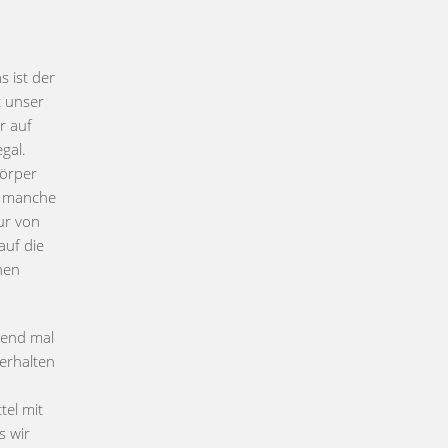
 ist der
t unser
r auf
gal.
Körper
d manche
ur von
auf die
hen
bend mal
erhalten
tel mit
s wir