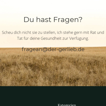
Du hast Fragen?
Scheu dich nicht sie zu stellen, ich stehe gern mit Rat und
Tat für deine Gesundheit zur Verfügung.
fragean@der-gerlieb.de
Kategorien