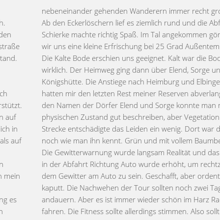
h.
is
 den
nten
straße
ratur.
stand.
 Bode
och
Mit
stützt.
meinen
en auf
f der
ch in
r Harz
als auf
stand.
n
or
n mein
ntlich
ng es
ad zu
h
im