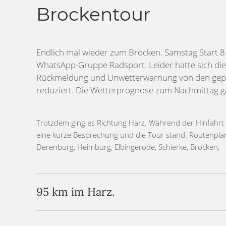
Brockentour
Endlich mal wieder zum Brocken. Samstag Start 
WhatsApp-Gruppe Radsport. Leider hatte sich d
Rückmeldung und Unwetterwarnung von den gepl
reduziert. Die Wetterprognose zum Nachmittag ga
Trotzdem ging es Richtung Harz. Während der Hinfahrt
Schierke, Elend, Königshütte, Elbingerode, Heimbur
eine kurze Besprechung und die Tour stand. Routenpla
Derenburg, Heimburg, Elbingerode, Schierke, Brocken,
95 km im Harz.