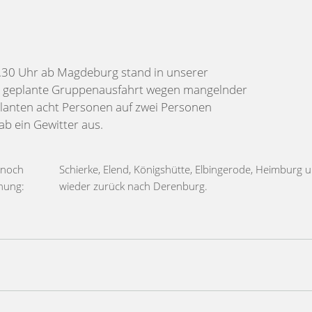
8.30 Uhr ab Magdeburg stand in unserer
ie geplante Gruppenausfahrt wegen mangelnder
anten acht Personen auf zwei Personen
b ein Gewitter aus.
 noch
g und
nung:
wieder zurück nach Derenburg.