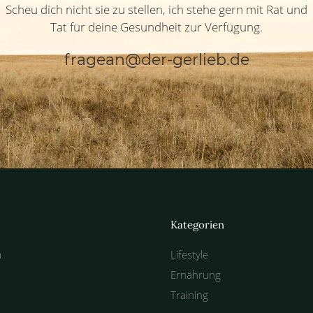
Scheu dich nicht sie zu stellen, ich stehe gern mit Rat und
Tat für deine Gesundheit zur Verfügung.
fragean@der-gerlieb.de
Kategorien
m
Lifestyle
Ernährung
Training