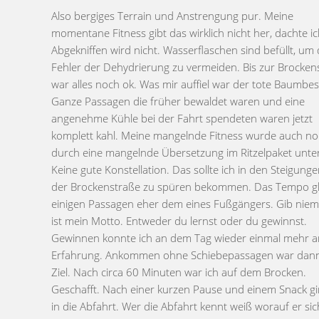
Also bergiges Terrain und Anstrengung pur. Meine
nebeneinander gehenden Wanderern immer recht groß ist.
momentane Fitness gibt das wirklich nicht her, dachte ic
Ab den Eckerlöschern lief es ziemlich rund und die Abfahrt b
Abgekniffen wird nicht. Wasserflaschen sind befüllt, um
Schierke machte richtig Spaß. Im Tal angekommen gön
Fehler der Dehydrierung zu vermeiden. Bis zur Brocken
wir uns eine kleine Erfrischung bei 25 Grad Außentempe
war alles noch ok. Was mir auffiel war der tote Baumbe
Die Kalte Bode erschien uns geeignet. Kalt war die
Ganze Passagen die früher bewaldet waren und eine
wirklich. Der Heimweg ging dann über Elend, Sorge und
angenehme Kühle bei der Fahrt spendeten waren jetzt
Königshütte. Die Anstiege nach Heimburg und Elbingerode
komplett kahl. Meine mangelnde Fitness wurde auch n
hatten mir den letzten Rest meiner Reserven abverlangt. 
durch eine mangelnde Übersetzung im Ritzelpaket unter
den Namen der Dörfer Elend und Sorge konnte man 
Keine gute Konstellation. Das sollte ich in den Steigung
physischen Zustand gut beschreiben, aber Vegetation au
der Brockenstraße zu spüren bekommen. Das Tempo gli
Strecke entschädigte das Leiden ein wenig. Dort war de
einigen Passagen eher dem eines Fußgängers. Gib niem
noch wie man ihn kennt. Grün und mit vollem Baumbe
ist mein Motto. Entweder du lernst oder du gewinnst.
Die Gewitterwarnung wurde langsam Realität und das Tempo
Gewinnen konnte ich an dem Tag wieder einmal mehr a
in der Abfahrt Richtung Auto wurde erhöht, um rechtzeitig v
Erfahrung. Ankommen ohne Schiebepassagen war dan
dem Gewitter am Auto zu sein. Geschafft, aber orde
Ziel. Nach circa 60 Minuten war ich auf dem Brocken.
kaputt. Die Nachwehen der Tour sollten noch zwei Tage
Geschafft. Nach einer kurzen Pause und einem Snack gi
andauern. Aber es ist immer wieder schön im Harz R
in die Abfahrt. Wer die Abfahrt kennt weiß worauf er sic
fahren. Die Fitness sollte allerdings stimmen. Also sollte ich 